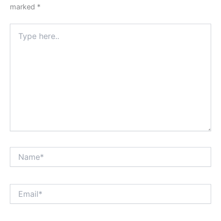
marked
*
Type
here..
Name*
Email*